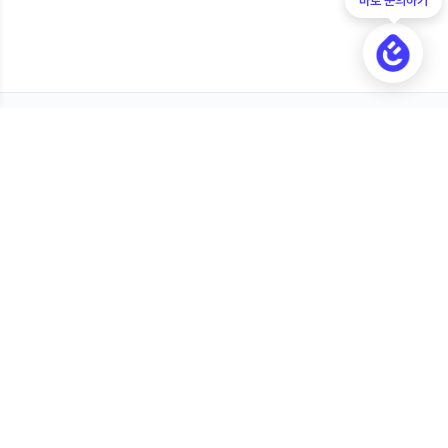
오너플로우 OwnerFlow
카페24 쇼핑몰 유지보수, 기능 개발, 운영 개선을 체계적으로 지원하는 전
문 파트너입니다.
문의 폼 작성
카카오톡 상담
사업자 정보
상호
오너플로우
대표자
이재호
사업자등록번호
596-16-01078
사업자정보확인
통신판매업 신고번호
2019-서울송파-2637호
개인정보 보호책임자
이재호